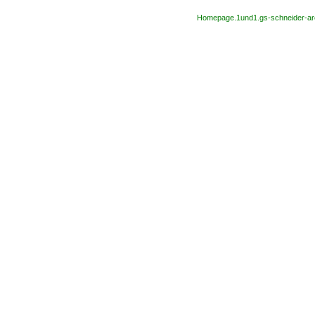
Homepage.1und1.gs-schneider-arc